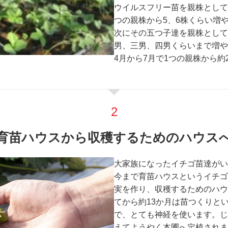
ウイルスフリー苗を親株として
つの親株から5、6株くらい増
次にその五つ子達を親株として
男、三男、四男くらいまで増や
4月から7月で1つの親株から
育苗ハウスから収穫するためのハウス
大家族になったイチゴ苗達がい
今まで育苗ハウスというイチゴ
実を作り、収穫するためのハウ
てから約13か月は苗つくりと
で、とても神経を使います。じ
えてようやく本圃へ定植されま