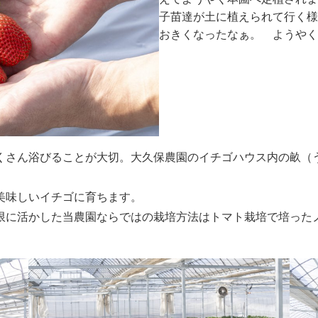
子苗達が土に植えられて行く様
おきくなったなぁ。 ようやく
くさん浴びることが大切。大久保農園のイチゴハウス内の畝（う
美味しいイチゴに育ちます。
限に活かした当農園ならではの栽培方法はトマト栽培で培った