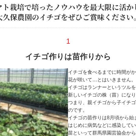
マト栽培で培ったノウハウを
最大限に活か
大久保農園のイチゴを
ぜひご賞味ください
イチゴ作りは苗作りから
イチゴを食べるまでに時間がか
花が咲いて…とはいきません。
イチゴはランナーというツルを
新しいイチゴの株（苗）になり
つまり、親イチゴから子イチゴ
のです。
イチゴの苗作りは8月頃から始
はじめに病気などに感染してい
苗といって群馬県園芸協会から